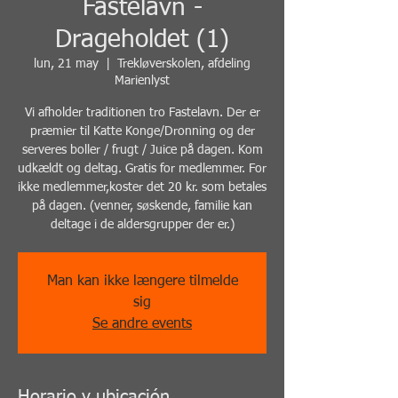
Fastelavn -
Drageholdet (1)
lun, 21 may
  |  
Trekløverskolen, afdeling
Marienlyst
Vi afholder traditionen tro Fastelavn. Der er
præmier til Katte Konge/Dronning og der
serveres boller / frugt / Juice på dagen. Kom
udkældt og deltag. Gratis for medlemmer. For
ikke medlemmer,koster det 20 kr. som betales
på dagen. (venner, søskende, familie kan
deltage i de aldersgrupper der er.)
Man kan ikke længere tilmelde
sig
Se andre events
Horario y ubicación