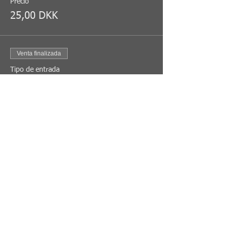
Precio
25,00 DKK
Venta finalizada
Tipo de entrada
Sommerfest for ikke
medlemmer
Leer más
Precio
75,00 DKK
Compartir este evento