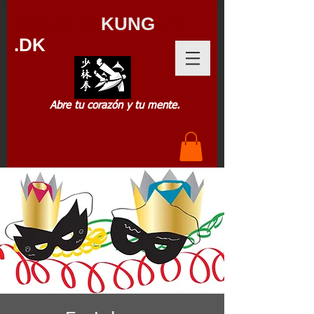
SHAOLIN
KUNG
FU
.DK
Abre tu corazón y tu mente.