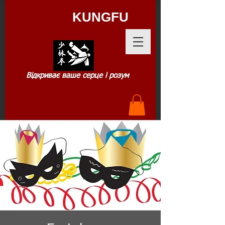
SHAOLIN
KUNGFU
.DK
Відкриває ваше серце і розум