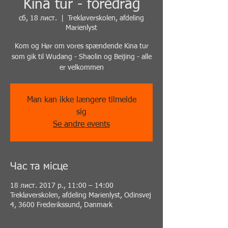
Kina tur - foredrag
сб, 18 лист.
  |  
Trekløverskolen, afdeling
Marienlyst
Kom og Hør om vores spændende Kina tur
som gik til Wudang - Shaolin og Beijing - alle
er velkommen
Man kan ikke længere tilmelde
sig
Se andre events
Час та місце
18 лист. 2017 р., 11:00 – 14:00
Trekløverskolen, afdeling Marienlyst, Odinsvej
4, 3600 Frederikssund, Danmark