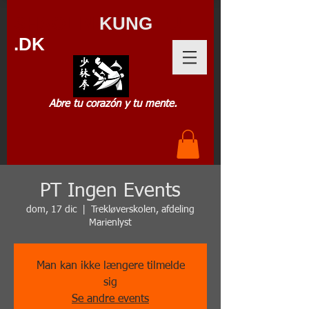
SHAOLIN
KUNG
FU
.DK
Abre tu corazón y tu mente.
PT Ingen Events
dom, 17 dic
  |  
Trekløverskolen, afdeling
Marienlyst
Man kan ikke længere tilmelde
sig
Se andre events