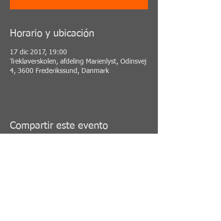
Horario y ubicación
17 dic 2017, 19:00
Trekløverskolen, afdeling Marienlyst, Odinsvej
4, 3600 Frederikssund, Danmark
Compartir este evento
ENTRENAMIENTO PERSONAL -
AUTODEFENSA - MEDITACIÓN -
MINDFULLNES - REDUCE EL ESTRÉS -
DADOR ENERGÍA - FUERZA -