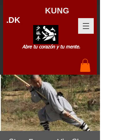
SHAOLIN
KUNG
FU
.DK
Abre tu corazón y tu mente.