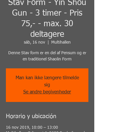
Stav Form - Yin Shou
Gun - 3 timer - Pris
75,- - max. 30
deltagere
sáb, 16 nov
  |  
Multihallen
Denne Stav form er en del af Pensum og er
en traditionel Shaolin Form
Man kan ikke længere tilmelde
sig
Se andre begivenheder
Horario y ubicación
16 nov 2019, 10:00 – 13:00