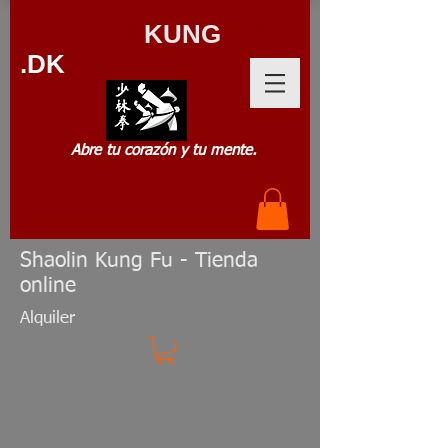
SHAOLIN
KUNG
FU
.DK
Abre tu corazón y tu mente.
Shaolin Kung Fu - Tienda
online
Alquiler