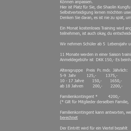
Können anpassen.
Hier ist Platz für Sie, die Shaolin Kung
Selbstverteidigung lernen möchten usw
Denken Sie daran, es ist nie zu spät, u
Ein Monat kostenloses Training wird an
teilnehmen, ist auch okay, du entscheide
Wir nehmen Schüler ab 5
Lebensjahr un
11 Monate werden in einer Saison trainie
Anmeldegebühr ist
DKK 150,- Es beinha
Altersgruppe
Preis
Pr. mdr.
Jährlich:
5-9 Jahr 125,- 1375,-
10 - 17 Jahre 150,- 1650,-
ab 18 Jahren
200,-
2200,-
Familienkontingent * 4200,-
(* Gilt für Mitglieder derselben Familie,
Familienkontingent kann antworten, wen
berechnet
Der Eintritt wird für ein Viertel bezahlt