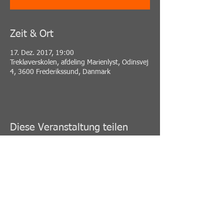
Zeit & Ort
17. Dez. 2017, 19:00
Trekløverskolen, afdeling Marienlyst, Odinsvej
4, 3600 Frederikssund, Danmark
Diese Veranstaltung teilen
PERSONAL TRAINING -
SELBSTVERTEIDIGUNG - MEDITATION -
ACHTSAMKEIT - REDUZIERT STRESS -
GEBER ENERGIE - STÄRKE - FLEXIBILITÄT