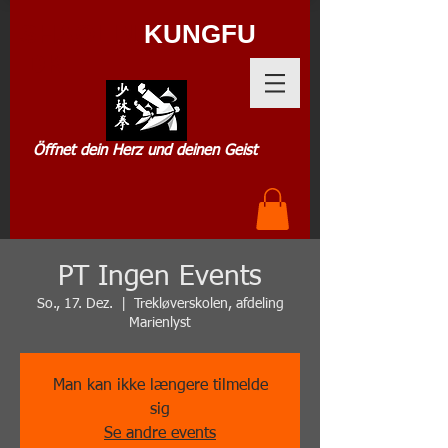
SHAOLIN
KUNGFU
.DK
Öffnet dein Herz und deinen Geist
PT Ingen Events
So., 17. Dez.
  |  
Trekløverskolen, afdeling
Marienlyst
Man kan ikke længere tilmelde
sig
Se andre events