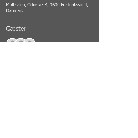
Multisalen, Odinsvej 4, 3600 Frederikssund,
Danmark
Gæster
+6 andre gæster
Del dette event
PERSONLIG TRÆNING - SELVFORSVAR -
MEDITATION - MINDFULLNES - MINDSKER
STRESS - GIVER ENERGI - STYRKE -
SMIDIGHED - SAMVÆR - ØGER IMUN