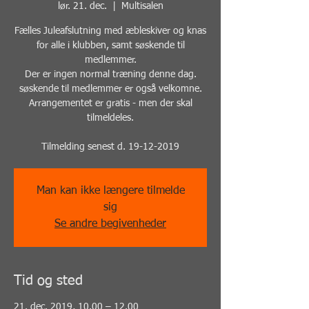
lør. 21. dec.
  |  
Multisalen
Fælles Juleafslutning med æbleskiver og knas
for alle i klubben, samt søskende til
medlemmer.
Der er ingen normal træning denne dag.
søskende til medlemmer er også velkomne.
Arrangementet er gratis - men der skal
tilmeldeles.
Tilmelding senest d. 19-12-2019
Man kan ikke længere tilmelde
sig
Se andre begivenheder
Tid og sted
21. dec. 2019, 10.00 – 12.00