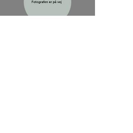
Instruktør
Jakob Khoi
Jakob startede i Frederikssund Kung-Fu Klub i
2007 og har undervisningserfaring med personer
i alle aldre. Han er i øjeblikket ansvarlig for det
mellemøvede Tiger hold i alderen 10-14 år.
Jakob er en del af klubbens showteam og har
specialiseret sig i sværd, tiger samt generel
traditionel Kung-Fu. Jakob har derudover både
været i Tyskland, England og Kina med klubben.
Grad: Første store drage grad (sort bælte).