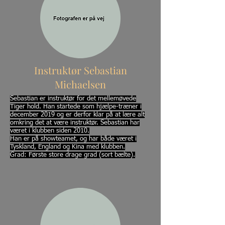
Instruktør Sebastian
Michaelsen
Sebastian er instruktør for det mellemøvede
Tiger hold. Han startede som hjælpe-træner i
december 2019 og er derfor klar på at lære alt
omkring det at være instruktør. Sebastian har
været i klubben siden 2010.
Han er på showteamet, og har både været i
Tyskland, England og Kina med klubben.
Grad: Første store drage grad (sort bælte).