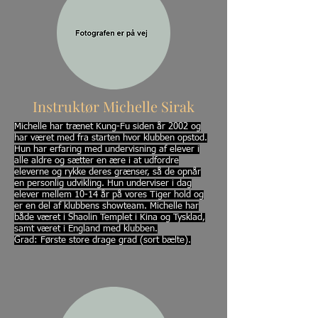
Instruktør Michelle Sirak
Michelle har trænet Kung-Fu siden år 2002 og
har været med fra starten hvor klubben opstod.
Hun har erfaring med undervisning af elever i
alle aldre og sætter en ære i at udfordre
eleverne og rykke deres grænser, så de opnår
en personlig udvikling. Hun underviser i dag
elever mellem 10-14 år på vores Tiger hold og
er en del af klubbens showteam. Michelle har
både været i Shaolin Templet i Kina og Tysklad,
samt været i England med klubben.
Grad: Første store drage grad (sort bælte).