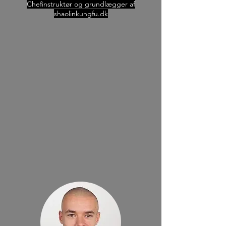
Chefinstruktør og grundlægger af
shaolinkungfu.dk