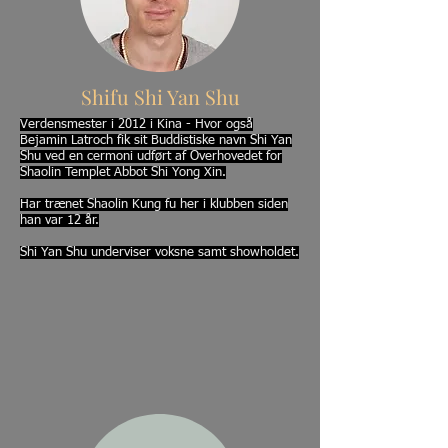
Shifu Shi Yan Shu
Verdensmester i 2012 i Kina - Hvor også
Bejamin Latroch fik sit Buddistiske navn Shi Yan
Shu ved en cermoni udført af Overhovedet for
Shaolin Templet Abbot Shi Yong Xin.
Har trænet Shaolin Kung fu her i klubben siden
han var 12 år.
Shi Yan Shu underviser voksne samt showholdet.