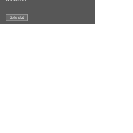
Salg slut
Billettype
Graduering Tiger Holdet
Flere oplysninger
Pris
80,00 kr.
Del dette event